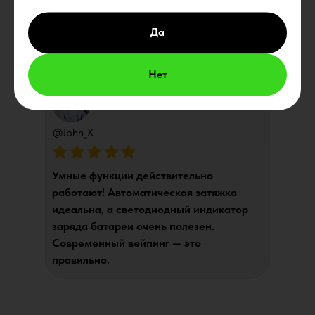
команда очень помогла. Теперь я
постоянный клиент!
Да
Нет
@John_X
Умные функции действительно
работают! Автоматическая затяжка
идеальна, а светодиодный индикатор
заряда батареи очень полезен.
Современный вейпинг — это
правильно.