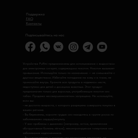
Поддержка
FAQ
Контакты
Подписывайтесь на нас
Устройства Puffmi предназначены для использования с жидкостями
для электронных сигарет, содержащими никотин. Никотин вызывает
привыкание. Используйте только по назначению — не смешивайте с
другими веществами. Избегайте попадания на кожу и в глаза, не
принимайте внутрь. Храните все продукты в надежном месте,
недоступном для детей и домашних животных. Этот продукт
предназначен только для взрослых, употребляющих никотин или
табак. Продажа несовершеннолетним запрещена. Не используйте,
если вы:
• не достигли возраста, с которого разрешено совершать покупки в
вашем регионе.
• Вы беременны, кормите грудью или находитесь в группе риска по
заболеваниям сердца/инсульту.
• У вас проблемы с дыханием (например, астма, хроническая
обструктивная болезнь лёгких), неконтролируемая гипертония или
заболевания надпочечников.
• Вы чувствительны к никотину или принимаете лекарства, на