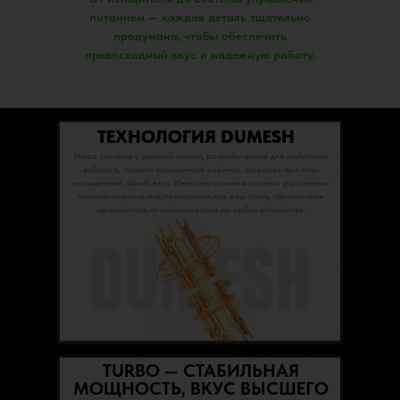
питанием — каждая деталь тщательно
продумана, чтобы обеспечить
превосходный вкус и надежную работу.
ТЕХНОЛОГИЯ DUMESH
Наша система с двойной сеткой, разработанная для любителей
вейпинга, создает насыщенное парение, сохраняя при этом
насыщенный, яркий вкус. Интеллектуальная система управления
потоком парения подстраивается под ваш стиль, обеспечивая
удовольствие от использования на любом устройстве.
TURBO — СТАБИЛЬНАЯ
МОЩНОСТЬ, ВКУС ВЫСШЕГО