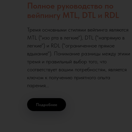
Полное руководство по
вейпингу MTL, DTL и RDL
Тремя основными стилями вейпинга являются
MTL ("изо рта в легкие"), DTL ("напрямую в
легкие") и RDL ("ограниченное прямое
вдыхание"). Понимание разницы между этими
тремя и правильный выбор того, что
соответствует вашим потребностям, является
ключом к получению приятного опыта
парения...
Подробнее