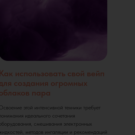
Как использовать свой вейп
для создания огромных
облаков пара
Освоение этой интенсивной техники требует
понимания идеального сочетания
оборудования, смешивания электронных
жидкостей, методов ингаляции и рекомендаций