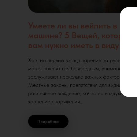
Умеете ли вы вейпить в
машине? 5 Вещей, которые
вам нужно иметь в виду
Хотя на первый взгляд парение за рулем
может показаться безвредным, внимания
заслуживают несколько важных факторов.
Местные законы, препятствия для видимости,
рассеянное вождение, качество воздуха и
хранение снаряжения...
Подробнее