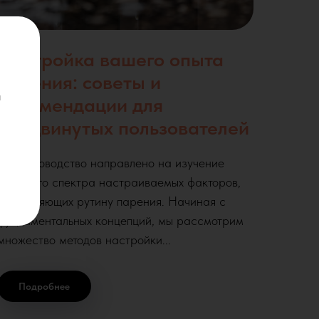
Настройка вашего опыта
парения: советы и
а
рекомендации для
продвинутых пользователей
Это руководство направлено на изучение
широкого спектра настраиваемых факторов,
составляющих рутину парения. Начиная с
фундаментальных концепций, мы рассмотрим
множество методов настройки...
Подробнее