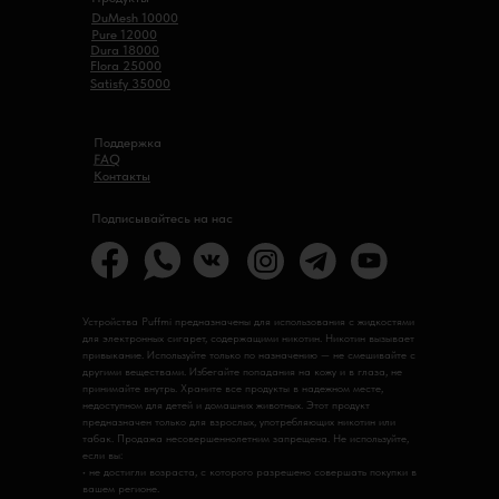
DuMesh 10000
Pure 12000
Dura 18000
Flora 25000
Satisfy 35000
Поддержка
FAQ
Контакты
Подписывайтесь на нас
Устройства Puffmi предназначены для использования с жидкостями
для электронных сигарет, содержащими никотин. Никотин вызывает
привыкание. Используйте только по назначению — не смешивайте с
другими веществами. Избегайте попадания на кожу и в глаза, не
принимайте внутрь. Храните все продукты в надежном месте,
недоступном для детей и домашних животных. Этот продукт
предназначен только для взрослых, употребляющих никотин или
табак. Продажа несовершеннолетним запрещена. Не используйте,
если вы:
• не достигли возраста, с которого разрешено совершать покупки в
вашем регионе.