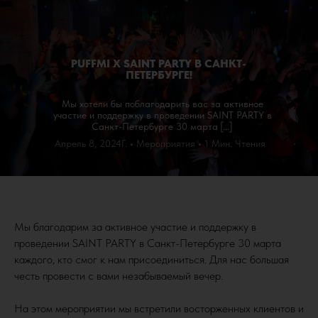
PUFFMI X SAINT PARTY В САНКТ-
ПЕТЕРБУРГЕ!
Мы хотели бы поблагодарить вас за активное
участие и поддержку в проведении SAINT PARTY в
Санкт-Петербурге 30 марта
[
...]
Апрель 8, 2024Г.
•
Мероприятия
•
1 Мин. Чтения
Мы благодарим за активное участие и поддержку в
проведении SAINT PARTY в Санкт-Петербурге 30 марта
каждого, кто смог к нам присоединиться. Для нас большая
честь провести с вами незабываемый вечер.
На этом мероприятии мы встретили восторженных клиентов и