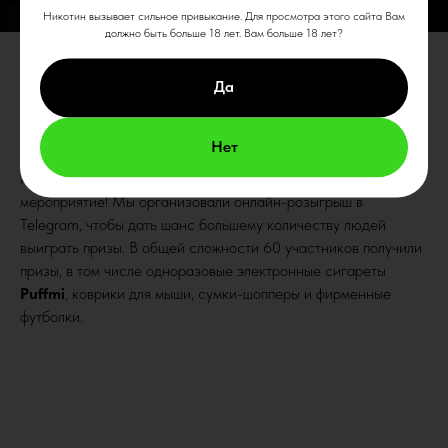
Никотин вызывает сильное привыкание. Для просмотра этого сайта Вам
должно быть больше 18 лет. Вам больше 18 лет?
Да
Нет
Мы так же не забыли про тех, кто не смог прийти на
мероприятие! Мы организовали онлайн-розыгрыш в
Telegram, чтобы дать шанс большему количеству людей
выиграть призы. В общей сложности 60 участников получили
призы, в том числе одноразовые электронные сигареты
Puffmi
, коврики для мыши, сумки-шопперы и фирменные
футболки.