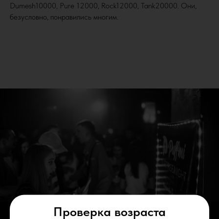
Dumesh10000, Pure 12000, Rock12000, Tank20000. Они,
безусловно, понравились многим.
Проверка возраста