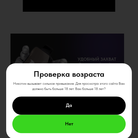
УДОБНЫЙ ЗАХВАТ
Эргономичный дизайн и
удобный захват
Проверка возраста
Никотин вызывает сильное привыкание. Для просмотра этого сайта Вам
должно быть больше 18 лет. Вам больше 18 лет?
Да
ИЗЫСКАННЫЕ ВКУСЫ
Нет
Восторг гарантирован: авторские
вкусы, шоколад и солёный
попкорн