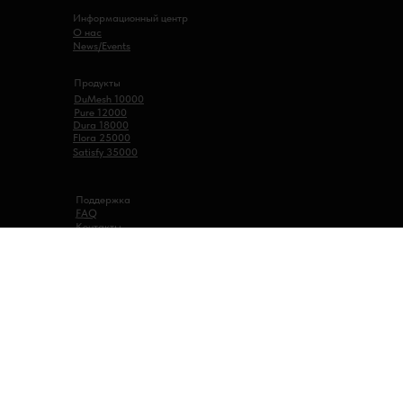
Информационный центр
О нас
News/Events
Продукты
DuMesh 10000
Pure 12000
Dura 18000
Flora 25000
Satisfy 35000
Поддержка
FAQ
Контакты
Подписывайтесь на нас
Устройства Puffmi предназначены для использования с жидкостями
для электронных сигарет, содержащими никотин. Никотин вызывает
привыкание. Используйте только по назначению — не смешивайте с
другими веществами. Избегайте попадания на кожу и в глаза, не
принимайте внутрь. Храните все продукты в надежном месте,